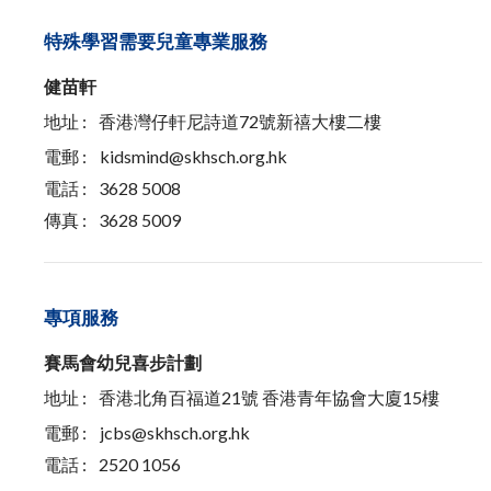
特殊學習需要兒童專業服務
健苗軒
地址 :
香港灣仔軒尼詩道72號新禧大樓二樓
電郵 :
kidsmind@skhsch.org.hk
電話 :
3628 5008
傳真 :
3628 5009
專項服務
賽馬會幼兒喜步計劃
地址 :
香港北角百福道21號 香港青年協會大廈15樓
電郵 :
jcbs@skhsch.org.hk
電話 :
2520 1056