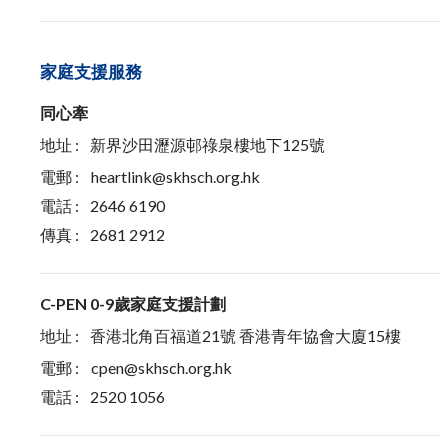
家庭支援服務
同心牽
地址 :
新界沙田瀝源邨祿泉樓地下125號
電郵 :
heartlink@skhsch.org.hk
電話 :
2646 6190
傳真 :
2681 2912
C-PEN 0-9歲家庭支援計劃
地址 :
香港北角百福道21號 香港青年協會大廈15樓
電郵 :
cpen@skhsch.org.hk
電話 :
2520 1056