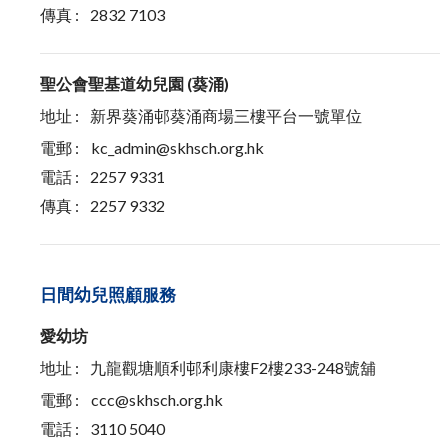
傳真 :
2832 7103
聖公會聖基道幼兒園 (葵涌)
地址 :
新界葵涌邨葵涌商場三樓平台一號單位
電郵 :
kc_admin@skhsch.org.hk
電話 :
2257 9331
傳真 :
2257 9332
日間幼兒照顧服務
愛幼坊
地址 :
九龍觀塘順利邨利康樓F2樓233-248號舖
電郵 :
ccc@skhsch.org.hk
電話 :
3110 5040