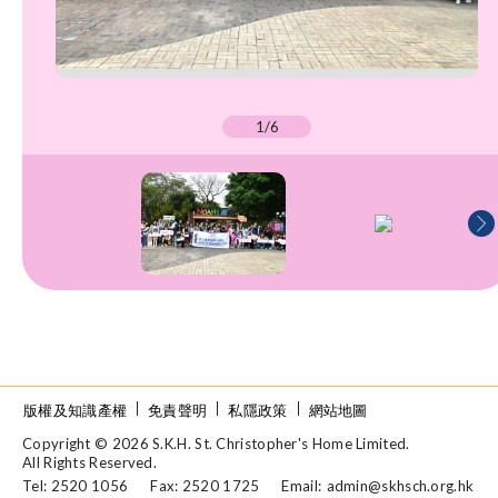
1/6
版權及知識產權
免責聲明
私隱政策
網站地圖
Copyright © 2026 S.K.H. St. Christopher's Home Limited.
All Rights Reserved.
Tel: 2520 1056
Fax: 2520 1725
Email:
admin@skhsch.org.hk