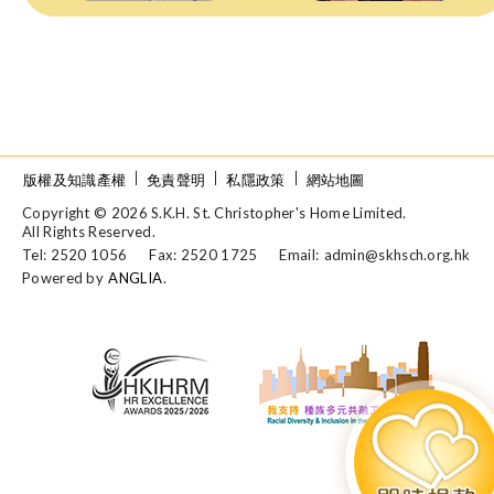
版權及知識產權
免責聲明
私隱政策
網站地圖
Copyright © 2026 S.K.H. St. Christopher's Home Limited.
All Rights Reserved.
Tel: 2520 1056
Fax: 2520 1725
Email:
admin@skhsch.org.hk
Powered by
ANGLIA
.