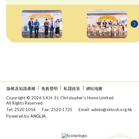
版權及知識產權
免責聲明
私隱政策
網站地圖
Copyright © 2026 S.K.H. St. Christopher's Home Limited.
All Rights Reserved.
Tel: 2520 1056
Fax: 2520 1725
Email:
admin@skhsch.org.hk
Powered by
ANGLIA
.