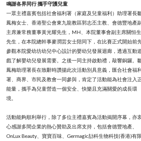
鳴謝各界同行 攜手守護兒童
一眾主禮嘉賓包括社會福利署（家庭及兒童福利）助理署長
鳳梅女士、香港聖公會東九龍教區郭志丕主教、會德豐地產
主席兼常務董事黃光耀先生，MH、本院董事會副主席關恒
先生，在本院總幹事麥潤芸女士陪同下，在比賽正式開始前
參觀本院愛幼坊幼兒中心設計的嬰幼兒發展迴廊，透過互動
戲了解嬰幼兒發展需要。之後一同主持啟動禮，敲響銅鑼。
鳳梅助理署長在致辭時讚揚此次活動別具意義，匯合社會福
署、商界、市民及教會一同參與，肯定了活動能為社會注入
能量，攜手為兒童營造一個安全、快樂且充滿關愛的成長環
境。
活動能夠順利舉行，除了多位主禮嘉賓為活動揭開序幕，亦
心感謝多間企業的熱心贊助及出席支持，包括會德豐地產、
OnLux Beauty、寶寶百味、Germagic劼科生物科技(香港)有