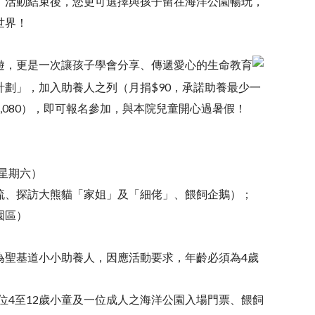
！活動結束後，您更可選擇與孩子留在海洋公園暢玩，
世界！
遊，更是一次讓孩子學會分享、傳遞愛心的生命教育
計劃」，加入助養人之列（月捐$90，承諾助養最少一
1,080），即可報名參加，與本院兒童開心過暑假！
日（星期六）
0（交流、探訪大熊貓「家姐」及「細佬」、餵飼企鵝）；
玩園區）
為聖基道小小助養人，因應活動要求，年齡必須為4歲
一位4至12歲小童及一位成人之海洋公園入場門票、餵飼