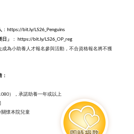
人
：
https://bit.ly/LS26_Penguins
樂日」
：
https://bit.ly/LS26_OP_reg
先成為小助養人才報名參與活動，不合資格報名將不獲
情：
$1080），承諾助養一年或以上
揚
身關懷本院兒童