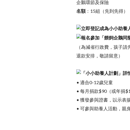
企鵝環節及保險
名額
：15組（先到先得）
立即登記成為小小助養
報名參加「餵飼企鵝同
（為減省行政費，孩子請
退款安排，敬請留意）
「小小助養人計劃」詳
• 適合0-12歲兒童
• 每月捐款$90（或年捐
• 獲發參與證書，以示表
• 可參與助養人活動，親