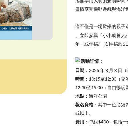
搖擺享用大餐的超萌瞬間
盡情享受機動遊戲與海洋
這不僅是一場歡樂的親子
。立即參與「小小助養人
年，或年捐/一次性捐款$
活動詳情：
日期
：2026 年 8 月 8 
時間
：10:15至12:3
12:30至19:00（自由暢
地點
：海洋公園
報名資格
：其中一位必須
或以上。
費用
：每組$400，包括