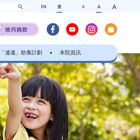
A
A
EN
繁
A
「遙遙」助養計劃
本院資訊