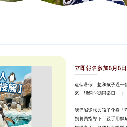
立即報名參加8月8
這個暑假，想和孩子過一
來「餵飼企鵝同樂日」！
我們誠邀您與孩子化身「
飼養員指導下，親手用鮮