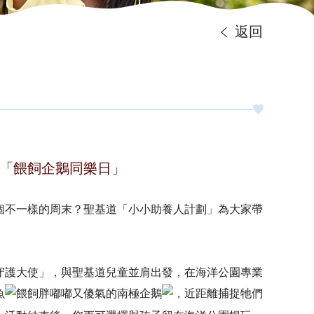
返回
日「餵飼企鵝同樂日」
個不一樣的周末？聖基道「小小助養人計劃」為大家帶
守護大使」，與聖基道兒童並肩出發，在海洋公園專業
魚
餵飼胖嘟嘟又傻氣的南極企鵝
，近距離捕捉牠們