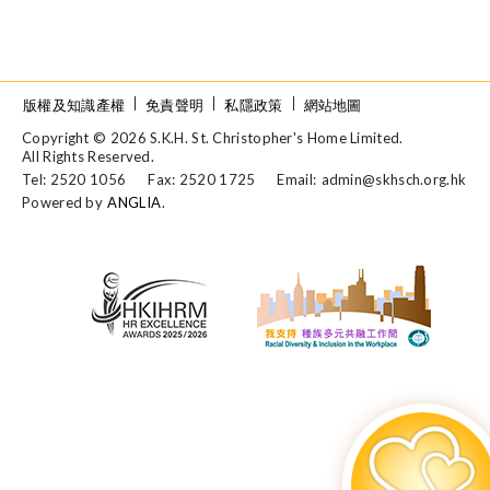
版權及知識產權
免責聲明
私隱政策
網站地圖
Copyright © 2026 S.K.H. St. Christopher's Home Limited.
All Rights Reserved.
Tel: 2520 1056
Fax: 2520 1725
Email:
admin@skhsch.org.hk
Powered by
ANGLIA
.